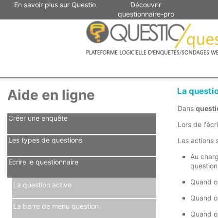
En savoir plus sur Questio
Découvrir
questionnaire-pro
La questi
Aide en ligne
Dans
questi
Créer une enquête
Lors de l'écr
Les types de questions
Les actions 
Au charg
Ecrire le questionnaire
question
Quand on
La question active
Quand on
La barre de menu question
Quand on