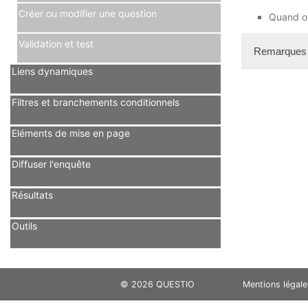
Créer ou modifier une question
Quand on
Validation et test
Remarques
Liens dynamiques
A chaque 
suppressi
Filtres et branchements conditionnels
Eléments de mise en page
Diffuser l'enquête
Résultats
Outils
© 2026 QUESTIO
Mentions légale