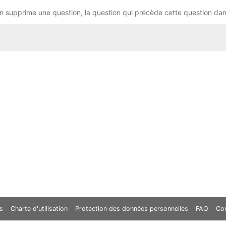
 supprime une question, la question qui précède cette question dans 
changement de question active, la question qui était précédemmen
on).
s
Charte d'utilisation
Protection des données personnelles
FAQ
Co