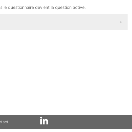
le questionnaire devient la question active.
t active est automatiquement sauvegardée (sauf en cas de
ntact