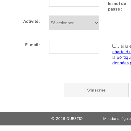
le mot de
passe :
Activité :
E-mail :
J'ai lu
charte d'u
la
politiq
données 
© 2026 QUESTIO
Mentions légale