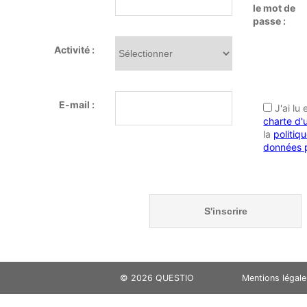
le mot de
passe :
Activité :
E-mail :
J'ai lu
charte d'u
la
politiq
données 
© 2026 QUESTIO
Mentions légale